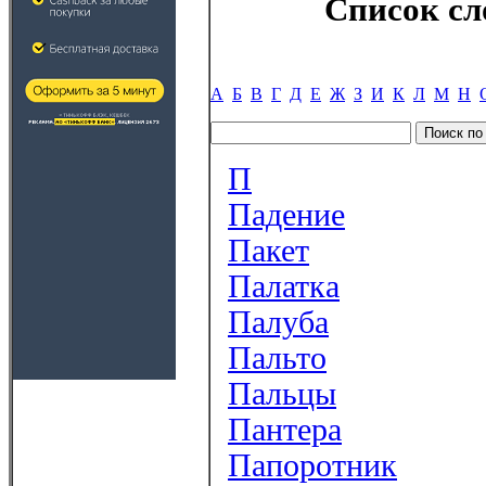
Список сл
А
Б
В
Г
Д
Е
Ж
З
И
К
Л
М
Н
П
Падение
Пакет
Палатка
Палуба
Пальто
Пальцы
Пантера
Папоротник