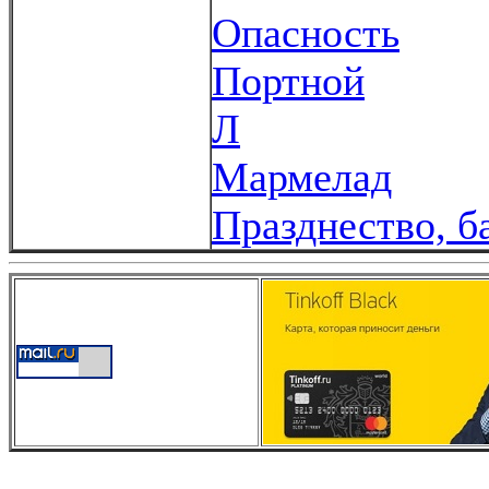
Опасность
Портной
Л
Мармелад
Празднество, б