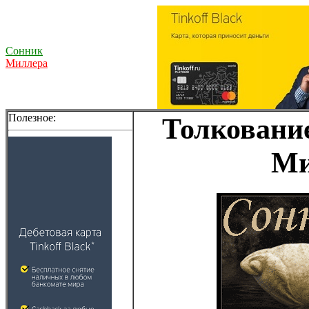
Сонник
Миллера
Полезное:
Толкование
Ми