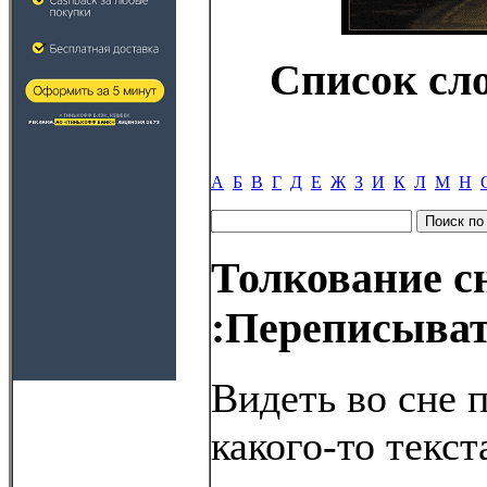
Список сл
А
Б
В
Г
Д
Е
Ж
З
И
К
Л
М
Н
Толкование с
:Переписыва
Видеть во сне 
какого-то текст