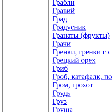
Грабли
Гравий
Град
Градусник
Гранаты (фрукты)
Грачи
Гренки, гренки с 
Грецкий орех
Гриб
Гроб, катафалк, п
Гром, грохот
Грудь
Груз
Груша