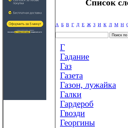
Список сл
А
Б
В
Г
Д
Е
Ж
З
И
К
Л
М
Н
Г
Гадание
Газ
Газета
Газон, лужайка
Галки
Гардероб
Гвозди
Георгины