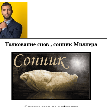
Толкование снов , сонник Миллера