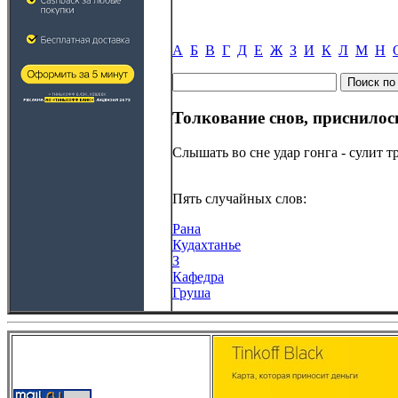
А
Б
В
Г
Д
Е
Ж
З
И
К
Л
М
Н
Толкование снов, приснилос
Слышать во сне удар гонга - сулит 
Пять случайных слов:
Рана
Кудахтанье
З
Кафедра
Груша