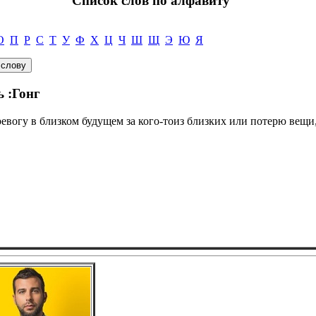
Список слов по алфавиту
О
П
Р
С
Т
У
Ф
Х
Ц
Ч
Ш
Щ
Э
Ю
Я
ь :Гонг
тревогу в близком будущем за кого-тоиз близких или потерю вещ