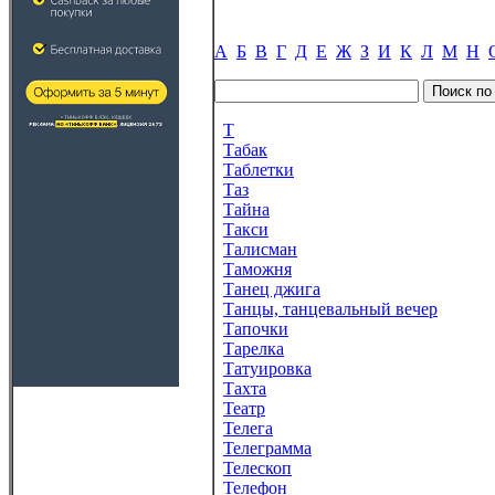
А
Б
В
Г
Д
Е
Ж
З
И
К
Л
М
Н
Т
Табак
Таблетки
Таз
Тайна
Такси
Талисман
Таможня
Танец джига
Танцы, танцевальный вечер
Тапочки
Тарелка
Татуировка
Тахта
Театр
Телега
Телеграмма
Телескоп
Телефон