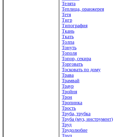
Телята
Теплица, оранжерея
Тетя
Тигр
Типография
Ткань
Ткать
Толпа
Тонуть
Тополя
Топор, секира
Торговать
Тосковать по дому
Трава
Трамвай
Траур
Тройня
Трон
Тропинка
Трость
Труба, трубка
Труба (муз, инструмент)
Труд
Трудолюбие
Труп