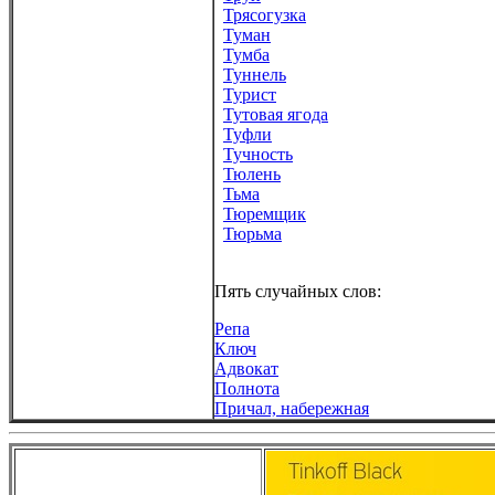
Трясогузка
Туман
Тумба
Туннель
Турист
Тутовая ягода
Туфли
Тучность
Тюлень
Тьма
Тюремщик
Тюрьма
Пять случайных слов:
Репа
Ключ
Адвокат
Полнота
Причал, набережная