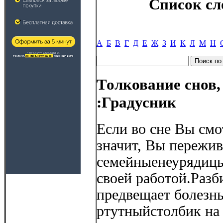
Список сл
А
Б
В
Г
Д
Е
Ж
З
И
К
Л
М
Н
Толкование снов,
:Градусник
Если во сне Вы смо
значит, Вы пережив
семейныенеурядицы
своей работой.Разб
предвещает болезнь
ртутныйстолбик на 