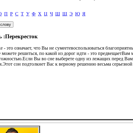
О
П
Р
С
Т
У
Ф
Х
Ц
Ч
Ш
Щ
Э
Ю
Я
ь :Перекресток
ке - это означает, что Вы не сумеетевоспользоваться благоприят
можете решиться, по какой из дорог идти - это предвещаетВам 
тожностью.Если Вы во сне выберете одну из лежащих перед Вами
ам.Этот сон подтолкнет Вас к верному решению весьма серьезной