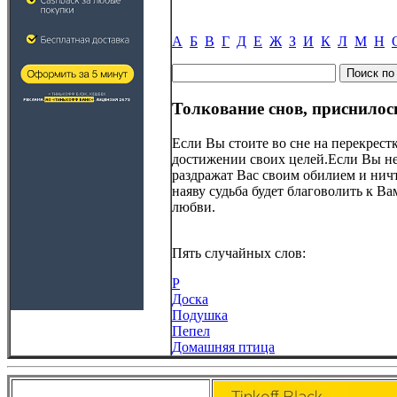
А
Б
В
Г
Д
Е
Ж
З
И
К
Л
М
Н
Толкование снов, приснилос
Если Вы стоите во сне на перекрест
достижении своих целей.Если Вы не 
раздражат Вас своим обилием и нич
наяву судьба будет благоволить к В
любви.
Пять случайных слов:
Р
Доска
Подушка
Пепел
Домашняя птица