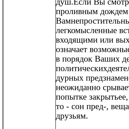
душ.Если Вы смотр
проливным дождем 
Вамнепростительны
легкомысленные вс
входящими или вых
означает возможны
в порядок Ваших де
политическихдеятел
дурных предзнамен
неожиданно срывает
попытке закрытьее,
то - сон пред-, ве
друзьям.