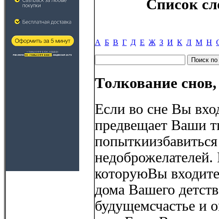
Список сл
А
Б
В
Г
Д
Е
Ж
З
И
К
Л
М
Н
Толкование снов,
Если во сне Вы вход
предвещает Ваши 
попыткиизбавиться 
недоброжелателей. 
которуюВы входите 
дома Вашего детств
будущемсчастье и 