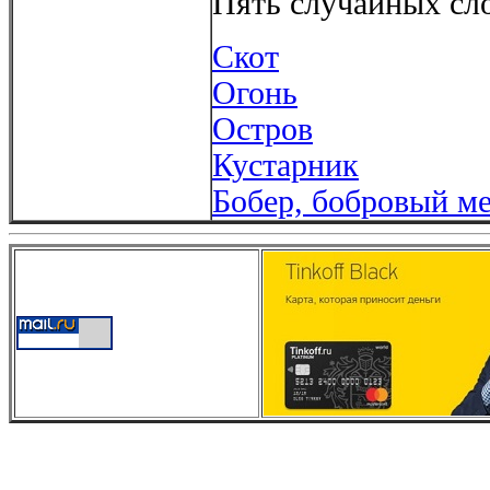
Пять случайных сло
Скот
Огонь
Остров
Кустарник
Бобер, бобровый м