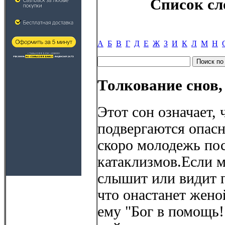
Список сл
А
Б
В
Г
Д
Е
Ж
З
И
К
Л
М
Н
Толкование снов
Этот сон означает, 
подвергаются опас
скоро молодежь пос
катаклизмов.Если 
слышит или видит п
что онастанет жено
ему "Бог в помощь!"