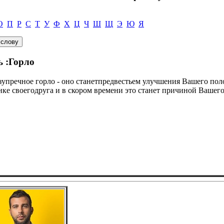
О
П
Р
С
Т
У
Ф
Х
Ц
Ч
Ш
Щ
Э
Ю
Я
ь :Горло
езупречное горло - оно станетпредвестьем улучшения Вашего по
енке своегодруга и в скором времени это станет причиной Вашего