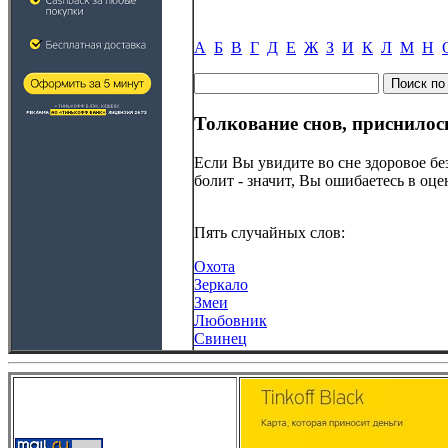
А
Б
В
Г
Д
Е
Ж
З
И
К
Л
М
Н
Толкование снов, приснилос
Если Вы увидите во сне здоровое б
болит - значит, Вы ошибаетесь в оц
Пять случайных слов:
Охота
Зеркало
Змеи
Любовник
Свинец