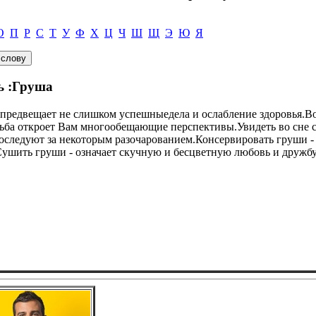
О
П
Р
С
Т
У
Ф
Х
Ц
Ч
Ш
Щ
Э
Ю
Я
ь :Груша
у, предвещает не слишком успешныедела и ослабление здоровья.
удьба откроет Вам многообещающие перспективы.Увидеть во сне с
следуют за некоторым разочарованием.Консервировать груши - 
Сушить груши - означает скучную и бесцветную любовь и дружбу