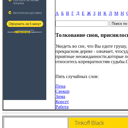
А
Б
В
Г
Д
Е
Ж
З
И
К
Л
М
Н
Толкование снов, приснилос
Увидеть во сне, что Вы едите груш
прекрасном дереве - означает, чтос
приятные неожиданности,которые по
относитесь кпревратностям судьбы.
Пять случайных слов:
Пена
Свекор
Зима
Корсет
Работа