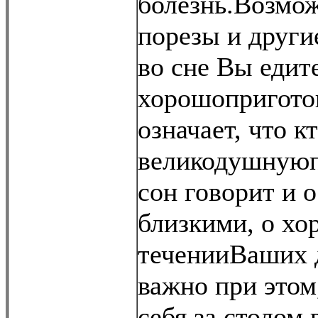
болезнь.Возмо
порезы и други
во сне Вы едит
хорошоприготов
означает, что к
великодушнуюп
сон говорит и о
близкими, о х
теченииВаших 
важно при этом
себя за столом 