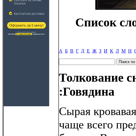
Список сл
А
Б
В
Г
Д
Е
Ж
З
И
К
Л
М
Н
Толкование с
:Говядина
Сырая кровавая
чаще всего пр