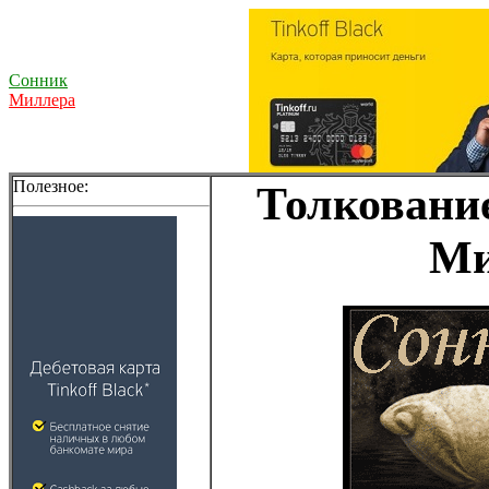
Сонник
Миллера
Полезное:
Толкование
Ми