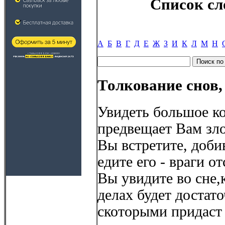
Список сл
А
Б
В
Г
Д
Е
Ж
З
И
К
Л
М
Н
Толкование снов,
Увидеть большое ко
предвещает Вам зло
Вы встретите, доб
едите его - враги о
Вы увидите во сне,
делах будет достат
скоторыми придаст