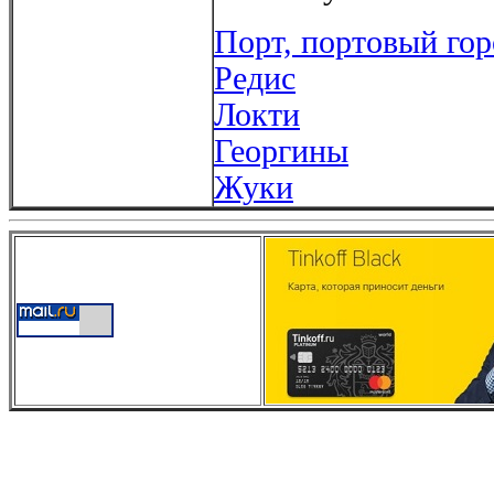
Порт, портовый гор
Редис
Локти
Георгины
Жуки