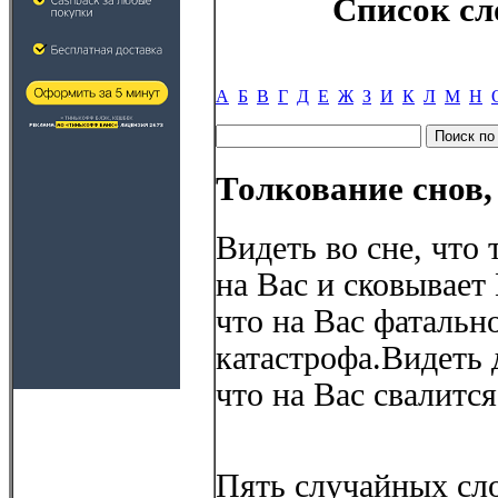
Список сл
А
Б
В
Г
Д
Е
Ж
З
И
К
Л
М
Н
Толкование снов,
Видеть во сне, что 
на Вас и сковывает
что на Вас фатальн
катастрофа.Видеть д
что на Вас свалитс
Пять случайных сло