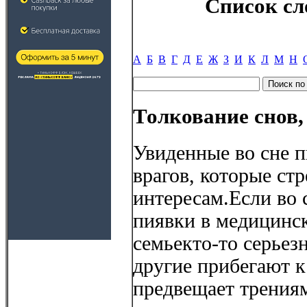
Список сл
А
Б
В
Г
Д
Е
Ж
З
И
К
Л
М
Н
Толкование снов,
Увиденные во сне 
врагов, которые с
интересам.Если во 
пиявки в медицинск
семьекто-то серьезн
другие прибегают к
предвещает трения