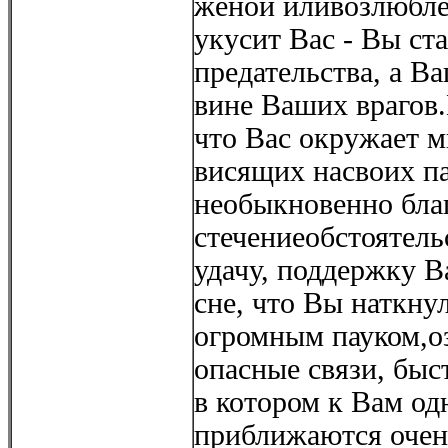
женой иливозлюбле
укусит Вас - Вы ст
предательства, а В
вине Ваших врагов.
что Вас окружает м
висящих насвоих па
необыкновенно бла
стечениеобстоятельс
удачу, поддержку В
сне, что Вы наткну
огромным пауком,оз
опасные связи, быс
в котором к Вам о
приближаются очен