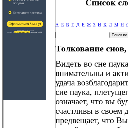
Список сл
А
Б
В
Г
Д
Е
Ж
З
И
К
Л
М
Н
Толкование снов,
Видеть во сне паука
внимательны и акти
удача возблагодарит
сие паука, плетуще
означает, что вы б
счастливы в своем д
предвещает, что Вы