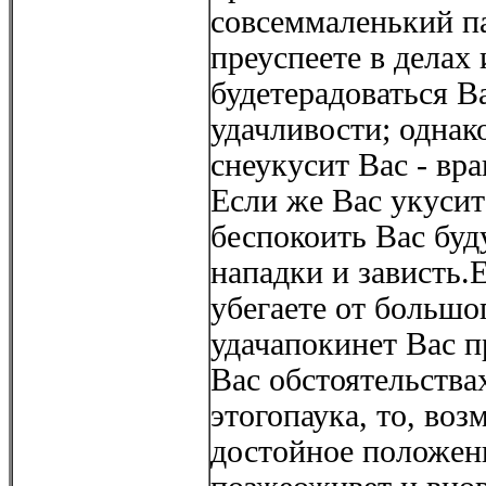
совсеммаленький па
преуспеете в делах 
будетерадоваться 
удачливости; однак
снеукусит Вас - вра
Если же Вас укусит
беспокоить Вас буд
нападки и зависть.
убегаете от большог
удачапокинет Вас п
Вас обстоятельства
этогопаука, то, воз
достойное положени