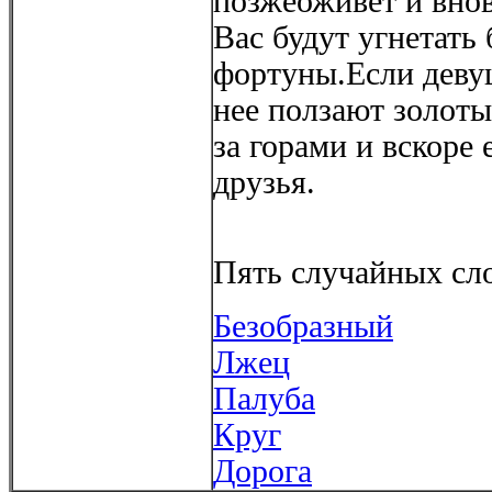
позжеоживет и внов
Вас будут угнетать
фортуны.Если девуш
нее ползают золотые
за горами и вскоре
друзья.
Пять случайных сло
Безобразный
Лжец
Палуба
Круг
Дорога