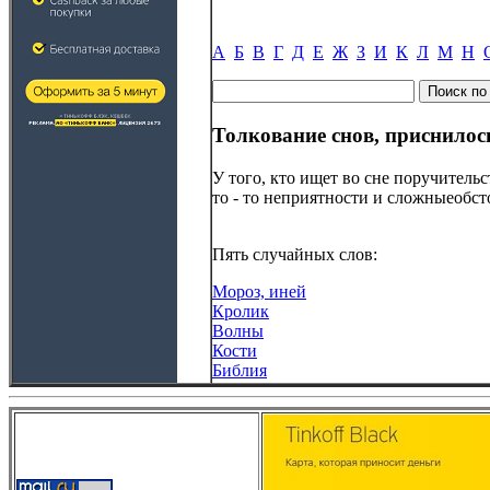
А
Б
В
Г
Д
Е
Ж
З
И
К
Л
М
Н
Толкование снов, приснилос
У того, кто ищет во сне поручитель
то - то неприятности и сложныеобст
Пять случайных слов:
Мороз, иней
Кролик
Волны
Кости
Библия