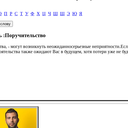
О
П
Р
С
Т
У
Ф
Х
Ц
Ч
Ш
Щ
Э
Ю
Я
ь :Поручительство
ства, - могут возникнуть неожиданносерьезные неприятности.Если
оятельства также ожидают Вас в будущем, хотя потери уже не бу