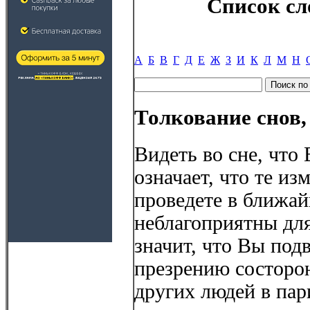
Список сл
А
Б
В
Г
Д
Е
Ж
З
И
К
Л
М
Н
Толкование снов,
Видеть во сне, что
означает, что те и
проведете в ближай
неблагоприятны для
значит, что Вы под
презрению состорон
других людей в пари