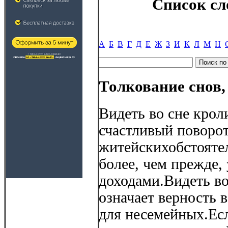
Список сл
А
Б
В
Г
Д
Е
Ж
З
И
К
Л
М
Н
Толкование снов,
Видеть во сне крол
счастливый поворот
житейскихобстоятел
более, чем прежде,
доходами.Видеть во
означает верность 
для несемейных.Ес