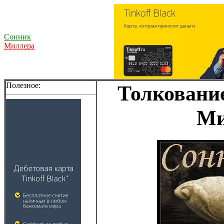
Сонник
Миллера
Полезное:
Толкование
Ми