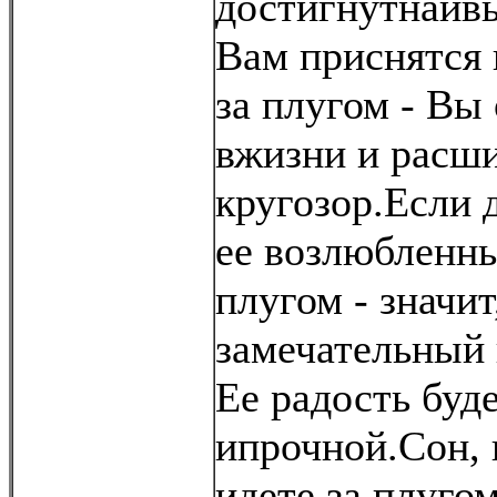
достигнутнаив
Вам приснятся 
за плугом - Вы
вжизни и расши
кругозор.Если 
ее возлюбленн
плугом - значит
замечательный
Ее радость буд
ипрочной.Сон, 
идете за плуго