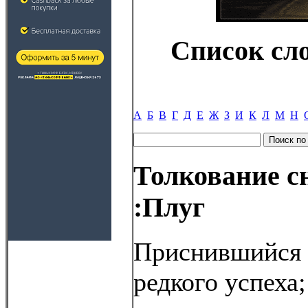
Список сл
А
Б
В
Г
Д
Е
Ж
З
И
К
Л
М
Н
Толкование с
:Плуг
Приснившийся 
редкого успеха