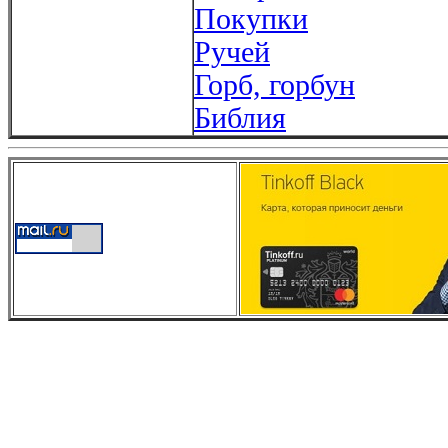
Покупки
Ручей
Горб, горбун
Библия