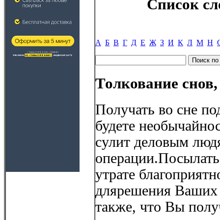
Список сл
А
Б
В
Г
Д
Е
Ж
З
И
К
Л
М
Н
Толкование снов,
Получать во сне под
будете необычайно
сулит деловым люд
операции.Посылать 
утрате благоприят
длярешения Ваших
также, что Вы полу