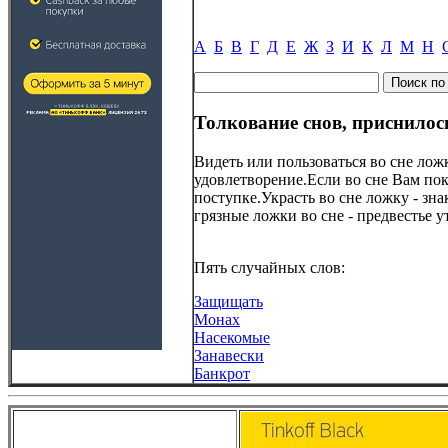
А
Б
В
Г
Д
Е
Ж
З
И
К
Л
М
Н
Толкование снов, приснило
Видеть или пользоваться во сне ло
удовлетворение.Если во сне Вам пок
поступке.Украсть во сне ложку - з
грязные ложки во сне - предвестье у
Пять случайных слов:
Защищать
Монах
Насекомые
Занавески
Банкрот