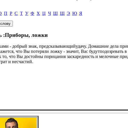
О
П
Р
С
Т
У
Ф
Х
Ц
Ч
Ш
Щ
Э
Ю
Я
сь :Приборы, ложки
жками - добрый знак, предсказывающийудачу. Домашние дела при
ажется, что Вы потеряли ложку - значит, Вас будутподозревать в
нак то, что Вы достойны порицания заскаредность и мелочные п
трат и несчастий.