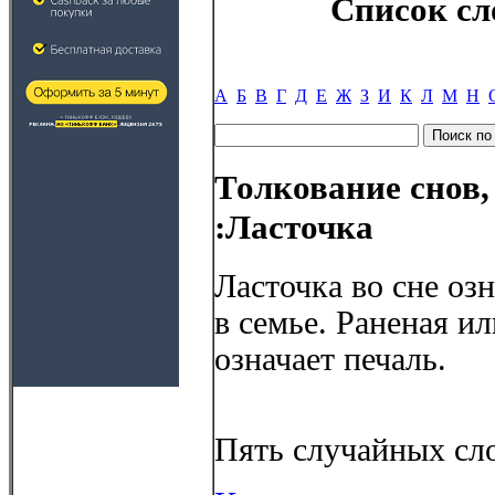
Список сл
А
Б
В
Г
Д
Е
Ж
З
И
К
Л
М
Н
Толкование снов,
:Ласточка
Ласточка во сне оз
в семье. Раненая и
означает печаль.
Пять случайных сло