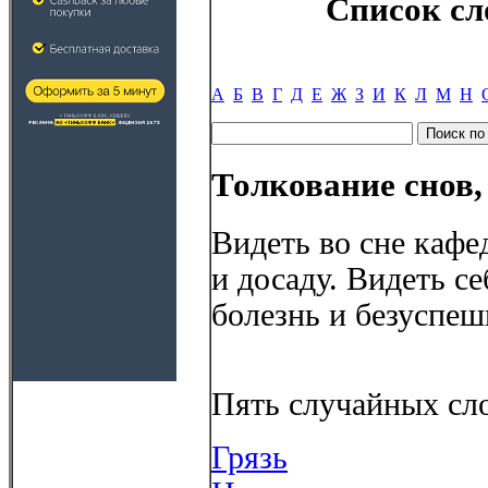
Список сл
А
Б
В
Г
Д
Е
Ж
З
И
К
Л
М
Н
Толкование снов,
Видеть во сне кафе
и досаду. Видеть се
болезнь и безуспеш
Пять случайных сло
Грязь