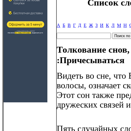
Список сл
А
Б
В
Г
Д
Е
Ж
З
И
К
Л
М
Н
Толкование снов,
:Причесываться
Видеть во сне, что
волосы, означает с
Этот сон также пре
дружеских связей и
Пять случайных сло