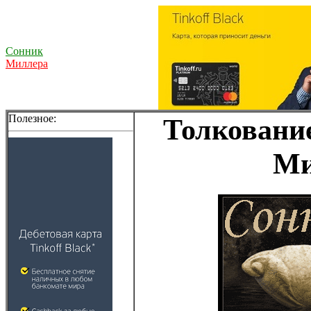
Сонник
Миллера
Полезное:
Толкование
Ми