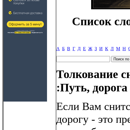
Список сл
А
Б
В
Г
Д
Е
Ж
З
И
К
Л
М
Н
Толкование с
:Путь, дорога
Если Вам снитс
дорогу - это п