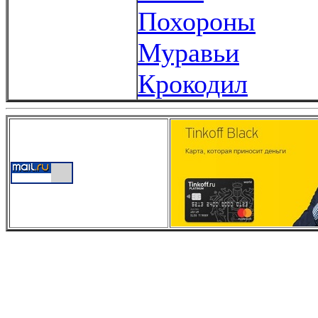
Похороны
Муравьи
Крокодил