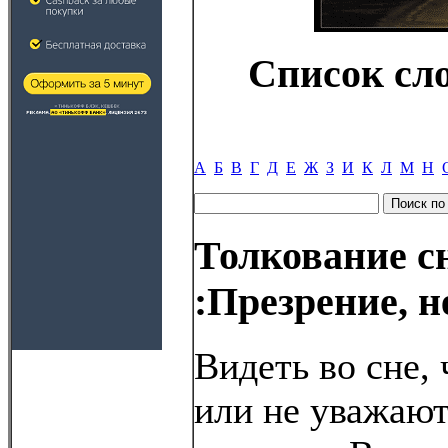
Список сл
А
Б
В
Г
Д
Е
Ж
З
И
К
Л
М
Н
Толкование с
:Презрение, 
Видеть во сне,
или не уважают 