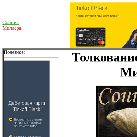
Сонник
Миллера
Полезное:
Толкование
Ми