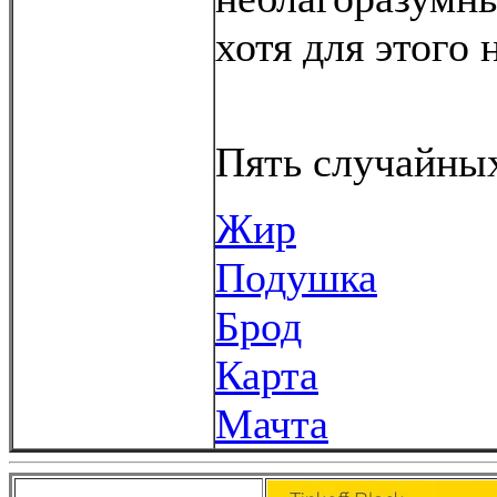
хотя для этого
Пять случайных
Жир
Подушка
Брод
Карта
Мачта