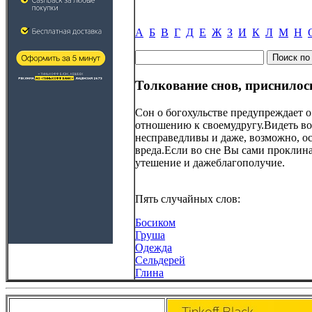
А
Б
В
Г
Д
Е
Ж
З
И
К
Л
М
Н
Толкование снов, приснилос
Сон о богохульстве предупреждает о
отношению к своемудругу.Видеть во с
несправедливы и даже, возможно, о
вреда.Если во сне Вы сами проклинае
утешение и дажеблагополучие.
Пять случайных слов:
Босиком
Груша
Одежда
Сельдерей
Глина