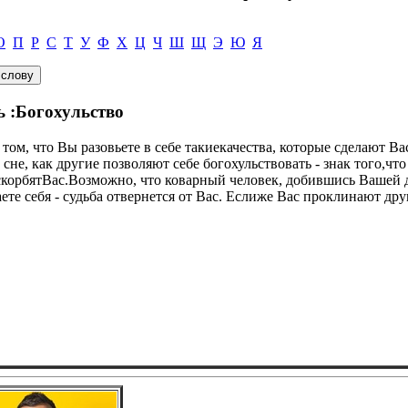
О
П
Р
С
Т
У
Ф
Х
Ц
Ч
Ш
Щ
Э
Ю
Я
ь :Богохульство
 том, что Вы разовьете в себе такиекачества, которые сделают В
не, как другие позволяют себе богохульствовать - знак того,что
скорбятВас.Возможно, что коварный человек, добившись Вашей
те себя - судьба отвернется от Вас. Еслиже Вас проклинают друг