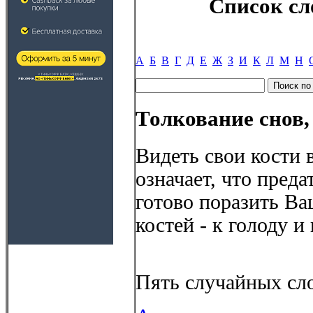
Список сл
А
Б
В
Г
Д
Е
Ж
З
И
К
Л
М
Н
Толкование снов,
Видеть свои кости 
означает, что пред
готово поразить В
костей - к голоду 
Пять случайных сло