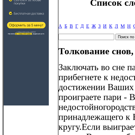
Список сл
А
Б
В
Г
Д
Е
Ж
З
И
К
Л
М
Н
Толкование снов,
Заключать во сне па
прибегнете к недо
достижении Ваших
проиграете пари - 
недостойногородств
принадлежащего к
кругу.Если выиграет