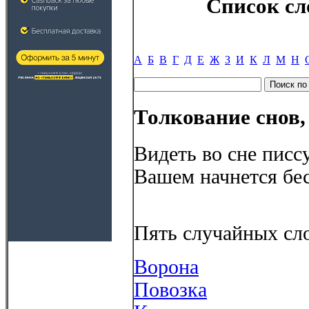
Список сл
А
Б
В
Г
Д
Е
Ж
З
И
К
Л
М
Н
Толкование снов,
Видеть во сне писсу
Вашем начнется бе
Пять случайных сло
Ворона
Повозка