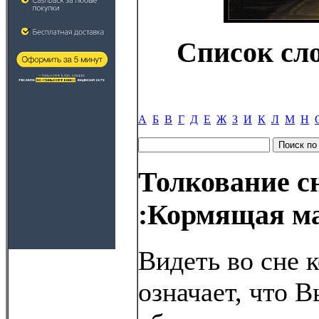
Список сл
А
Б
В
Г
Д
Е
Ж
З
И
К
Л
М
Н
Толкование с
:Кормящая м
Видеть во сне 
означает, что 