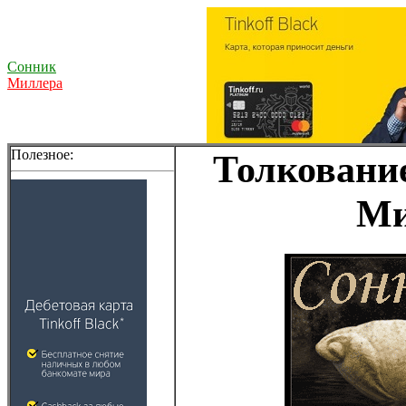
Сонник
Миллера
Полезное:
Толкование
Ми