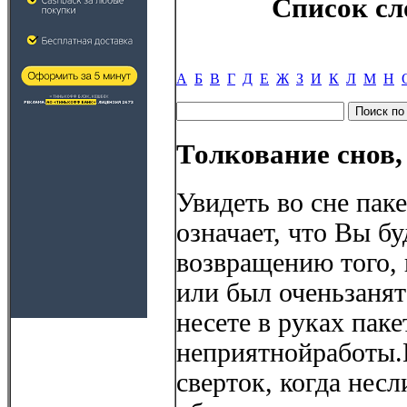
Список сл
А
Б
В
Г
Д
Е
Ж
З
И
К
Л
М
Н
Толкование снов,
Увидеть во сне пак
означает, что Вы б
возвращению того, 
или был оченьзанят
несете в руках пак
неприятнойработы.
сверток, когда несл