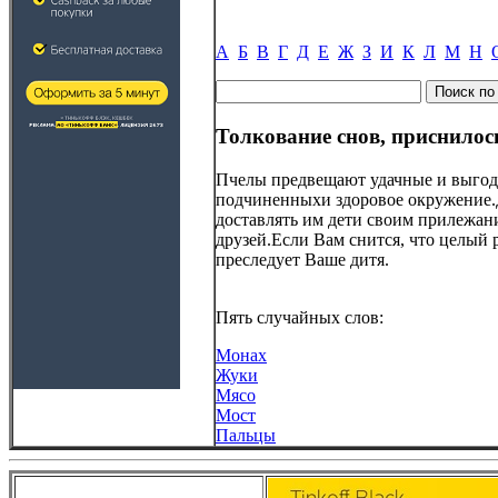
А
Б
В
Г
Д
Е
Ж
З
И
К
Л
М
Н
Толкование снов, приснилос
Пчелы предвещают удачные и выгод
подчиненныхи здоровое окружение.Дл
доставлять им дети своим прилежани
друзей.Если Вам снится, что целый 
преследует Ваше дитя.
Пять случайных слов:
Монах
Жуки
Мясо
Мост
Пальцы