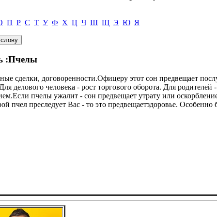
О
П
Р
С
Т
У
Ф
Х
Ц
Ч
Ш
Щ
Э
Ю
Я
ь :Пчелы
ные сделки, договоренности.Офицеру этот сон предвещает по
я делового человека - рост торгового оборота. Для родителей -
ем.Если пчелы ужалит - сон предвещает утрату или оскорбление
рой пчел преследует Вас - то это предвещаетздоровье. Особенно 