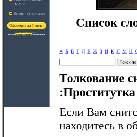
Список сл
А
Б
В
Г
Д
Е
Ж
З
И
К
Л
М
Н
Толкование с
:Проститутка
Если Вам снитс
находитесь в о