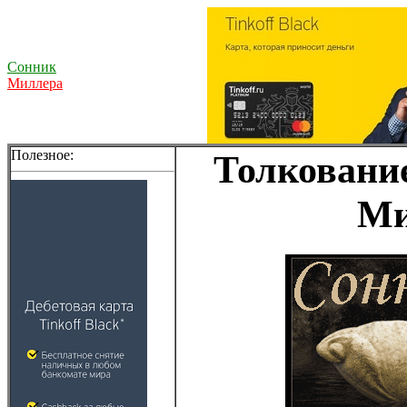
Сонник
Миллера
Полезное:
Толкование
Ми