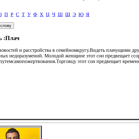
О
П
Р
С
Т
У
Ф
Х
Ц
Ч
Ш
Щ
Э
Ю
Я
ь :Плач
 новостей и расстройства в семейномкругу.Видеть плачущими дру
ьных недоразумений. Молодой женщине этот сон предвещает сс
путемсамопожертвования.Торговцу этот сон предвещает временн