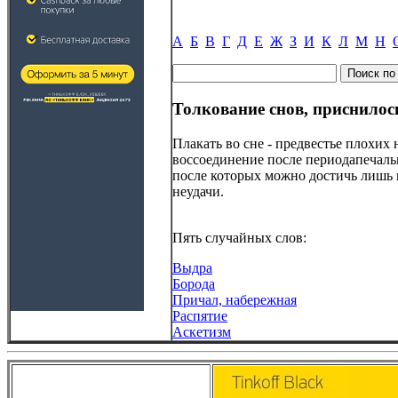
А
Б
В
Г
Д
Е
Ж
З
И
К
Л
М
Н
Толкование снов, приснилос
Плакать во сне - предвестье плохих
воссоединение после периодапечал
после которых можно достичь лишь 
неудачи.
Пять случайных слов:
Выдра
Борода
Причал, набережная
Распятие
Аскетизм