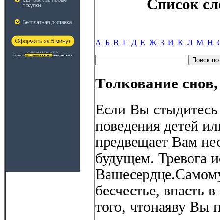
Список сл
А
Б
В
Г
Д
Е
Ж
З
И
К
Л
М
Н
Толкование снов,
Если Вы стыдитесь 
поведения детей ил
предвещает Вам не
будущем. Тревога и
Вашесердце.Самом
бесчестье, впасть в
того, чтонаяву Вы 