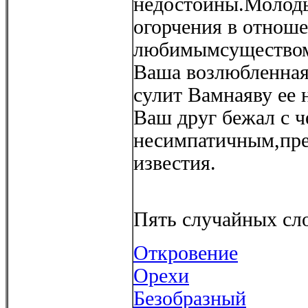
недостойны.Молоды
огорчения в отноше
любимымсуществом.
Ваша возлюбленная 
сулит Вамнаяву ее 
Ваш друг бежал с ч
несимпатичным,пре
известия.
Пять случайных сло
Откровение
Орехи
Безобразный