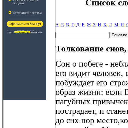
Список сл
А
Б
В
Г
Д
Е
Ж
З
И
К
Л
М
Н
Толкование снов,
Сон о побеге - неб
его видит человек, 
побуждает его стро
образ жизни: если 
пагубных привычек
пострадает, и стане
до сих пор место,к