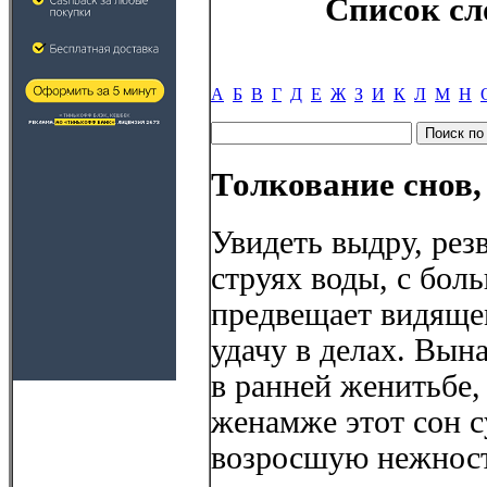
Список сл
А
Б
В
Г
Д
Е
Ж
З
И
К
Л
М
Н
Толкование снов,
Увидеть выдру, ре
струях воды, с бол
предвещает видящем
удачу в делах. Вын
в ранней женитьбе,
женамже этот сон 
возросшую нежност