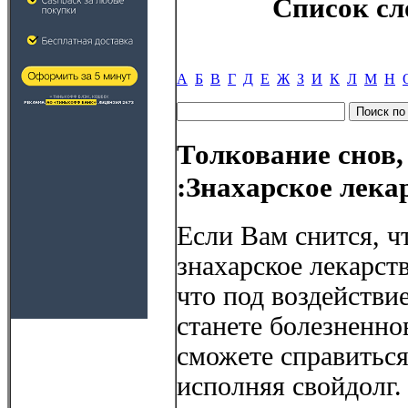
Список сл
А
Б
В
Г
Д
Е
Ж
З
И
К
Л
М
Н
Толкование снов,
:Знахарское лека
Если Вам снится, 
знахарское лекарств
что под воздействи
станете болезненно
сможете справиться
исполняя свойдолг.