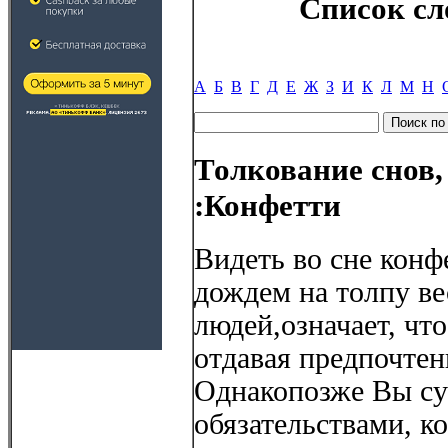
Список сл
А
Б
В
Г
Д
Е
Ж
З
И
К
Л
М
Н
Толкование снов,
:Конфетти
Видеть во сне кон
дождем на толпу в
людей,означает, чт
отдавая предпочтен
Однакопозже Вы су
обязательствами, к