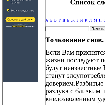
Список сл
А
Б
В
Г
Д
Е
Ж
З
И
К
Л
М
Н
Толкование снов,
Если Вам приснятся
жизни последуют п
будут неизвестные
станут злоупотреб
доверием.Разбитые 
разлука с близким 
кнедозволенным уд