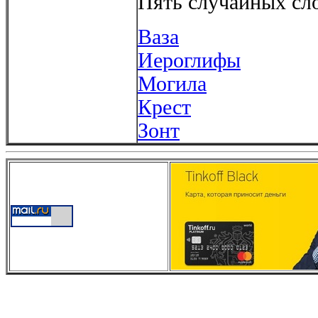
Пять случайных сло
Ваза
Иероглифы
Могила
Крест
Зонт