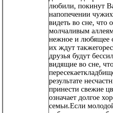
любили, покинут Ва
напопечении чужих
видеть во сне, что 
молчаливым аллеям
нежное и любящее 
их ждут такжегорес
друзья будут бесси
видящие во сне, чт
пересекаеткладбищ
результате несчаст
принести свежие цв
означает долгое хо
семьи.Если молодой