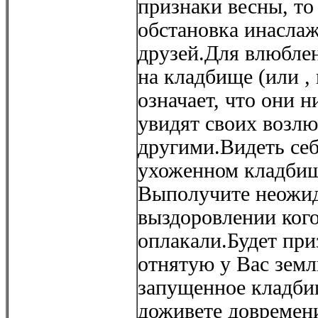
признаки весны, то
обстановка инасла
друзей.Для влюблен
на кладбище (или ,
означает, что они н
увидят своих возл
другими.Видеть себ
ухоженном кладбище
Выполучите неожид
выздоровлении кого
оплакали.Будет при
отнятую у Вас земл
запущенное кладбищ
доживете довремени