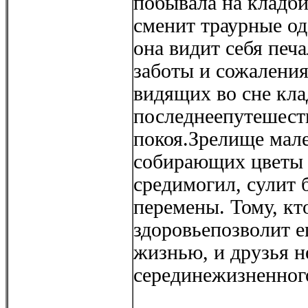
побывала на кладби
сменит траурные о
она видит себя печ
заботы и сожалени
видящих во сне кла
последнеепутешеств
покоя.Зрелище мале
собирающих цветы 
средимогил, сулит 
перемены. Тому, кто
здоровьепозволит е
жизнью, и друзья н
серединежизненног