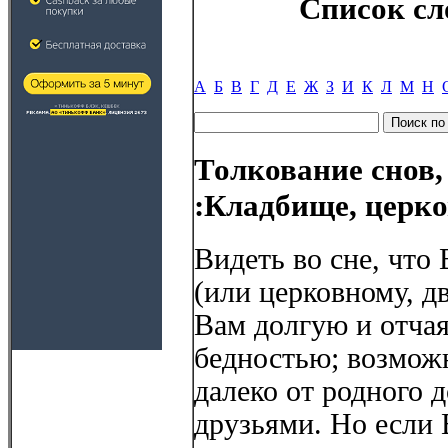
Список сл
А
Б
В
Г
Д
Е
Ж
З
И
К
Л
М
Н
Толкование снов,
:Кладбище, церк
Видеть во сне, что
(или церковному, д
Вам долгую и отча
бедностью; возмож
далеко от родного д
друзьями. Но если 