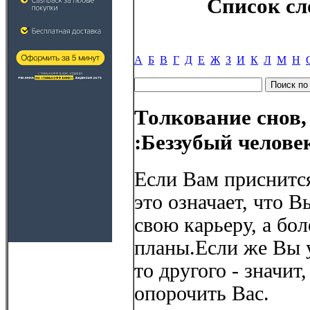
Список сл
А
Б
В
Г
Д
Е
Ж
З
И
К
Л
М
Н
Толкование снов,
:Беззубый челове
Если Вам приснится,
это означает, что 
свою карьеру, а бо
планы.Если же Вы у
то другого - значи
опорочить Вас.