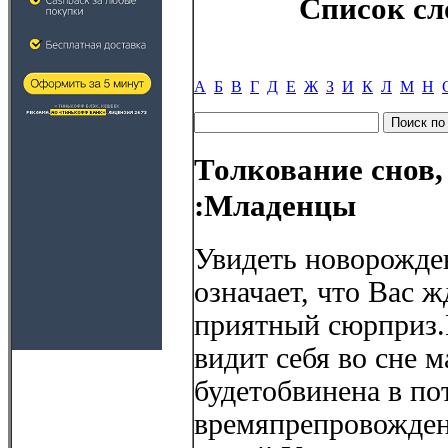
Список сл
А
Б
В
Г
Д
Е
Ж
З
И
К
Л
М
Н
Толкование снов,
:Младенцы
Увидеть новорожде
означает, что Вас 
приятный сюрприз.
видит себя во сне 
будетобвинена в по
времяпрепровожден