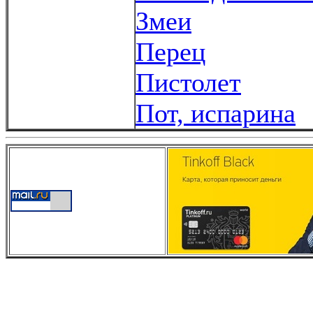
Змеи
Перец
Пистолет
Пот, испарина