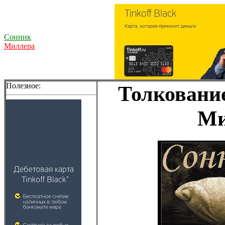
Сонник
Миллера
Полезное:
Толкование
Ми