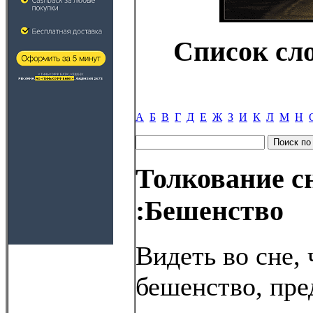
Список сл
А
Б
В
Г
Д
Е
Ж
З
И
К
Л
М
Н
Толкование с
:Бешенство
Видеть во сне,
бешенство, пр