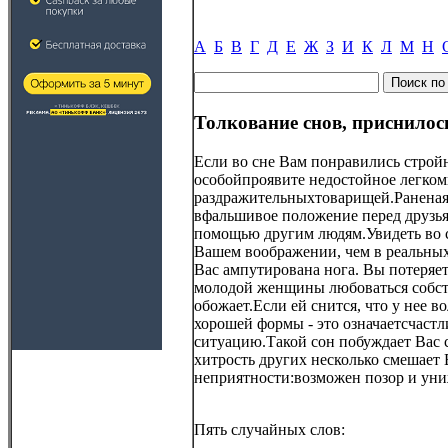
А
Б
В
Г
Д
Е
Ж
З
И
К
Л
М
Н
Толкование снов, приснилос
Если во сне Вам понравились стройн
особойпроявите недостойное легком
раздражительныхтоварищей.Раненая н
вфальшивое положение перед друзья
помощью другим людям.Увидеть во сн
Вашем воображении, чем в реальныхд
Вас ампутирована нога. Вы потеряе
молодой женщины любоваться собстве
обожает.Если ей снится, что у нее 
хорошей формы - это означаетсчастл
ситуацию.Такой сон побуждает Вас 
хитрость других несколько смешает
неприятности:возможен позор и униж
Пять случайных слов: