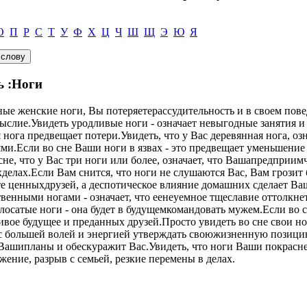
О
П
Р
С
Т
У
Ф
Х
Ц
Ч
Ш
Щ
Э
Ю
Я
ь :Ноги
ые женские ноги, Вы потеряетерассудительность и в своем пове
ыслие.Увидеть уродливые ноги - означает невыгодные занятия и
ога предвещает потери.Увидеть, что у Вас деревянная нога, озн
ми.Если во сне Ваши ноги в язвах - это предвещает уменьшение
е, что у Вас три ноги или более, означает, что Вашапредприим
елах.Если Вам снится, что ноги не слушаются Вас, Вам грозит 
те ценныхдрузей, а деспотическое влияние домашних сделает 
нными ногами - означает, что еенеуемное тщеславие оттолкнет 
волосатые ноги - она будет в будущемкомандовать мужем.Если во
ивое будущее и преданных друзей.Просто увидеть во сне свои но
с большей волей и энергией утверждать своюжизненную позицию.
 Вашипланы и обескуражит Вас.Увидеть, что ноги Ваши покрасне
ение, разрыв с семьей, резкие перемены в делах.