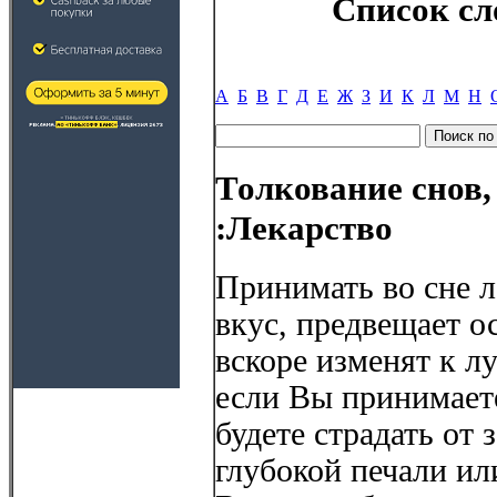
Список сл
А
Б
В
Г
Д
Е
Ж
З
И
К
Л
М
Н
Толкование снов,
:Лекарство
Принимать во сне л
вкус, предвещает 
вскоре изменят к 
если Вы принимаете
будете страдать от 
глубокой печали ил