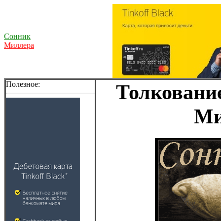
Сонник
Миллера
Полезное:
Толкование
Ми