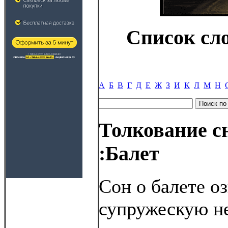
Список сл
А
Б
В
Г
Д
Е
Ж
З
И
К
Л
М
Н
Толкование с
:Балет
Сон о балете о
супружескую не