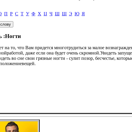
О
П
Р
С
Т
У
Ф
Х
Ц
Ч
Ш
Щ
Э
Ю
Я
ь :Ногти
ет на то, что Вам придется многотрудиться за малое вознагражд
днойработой, даже если она будет очень скромной.Увидеть запущ
идеть во сне свои грязные ногти - сулит позор, бесчестье, котор
 положениевещей.