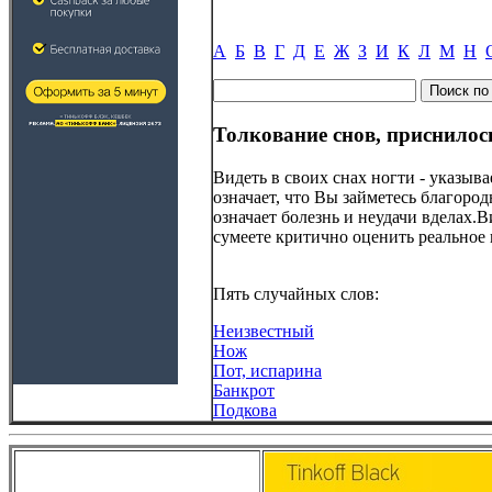
А
Б
В
Г
Д
Е
Ж
З
И
К
Л
М
Н
Толкование снов, приснилос
Видеть в своих снах ногти - указыва
означает, что Вы займетесь благоро
означает болезнь и неудачи вделах.В
сумеете критично оценить реальное
Пять случайных слов:
Неизвестный
Нож
Пот, испарина
Банкрот
Подкова